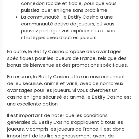
connexion rapide et fiable, pour que vous
puissiez jouer en ligne sans problème
La communauté : le Betify Casino a une
communauté active de joueurs, où vous
pouvez partager vos expériences et vos
stratégies avec d’autres joueurs
En outre, le Betify Casino propose des avantages
spécifiques pour les joueurs de France, tels que des
bonus de bienvenue et des promotions spécifiques.
En résumé, le Betify Casino offre un environnement
de jeu sécurisé, animé et varié, avec de nombreux
avantages pour les joueurs. Si vous cherchez un
casino en ligne sécurisé et animé, le Betify Casino est
une excellente option.
Il est important de noter que les conditions
générales du Betify Casino s’appliquent à tous les
joueurs, y compris les joueurs de France. Il est donc
important de les lire soigneusement avant de