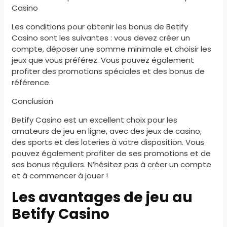
Casino
Les conditions pour obtenir les bonus de Betify
Casino sont les suivantes : vous devez créer un
compte, déposer une somme minimale et choisir les
jeux que vous préférez. Vous pouvez également
profiter des promotions spéciales et des bonus de
référence.
Conclusion
Betify Casino est un excellent choix pour les
amateurs de jeu en ligne, avec des jeux de casino,
des sports et des loteries à votre disposition. Vous
pouvez également profiter de ses promotions et de
ses bonus réguliers. N’hésitez pas à créer un compte
et à commencer à jouer !
Les avantages de jeu au
Betify Casino