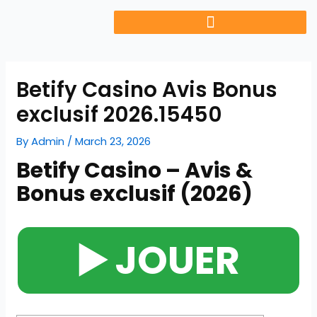
Skip
to
content
Betify Casino Avis Bonus
exclusif 2026.15450
By
Admin
/
March 23, 2026
Betify Casino – Avis &
Bonus exclusif (2026)
▶️ JOUER