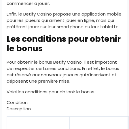
commencer à jouer.
Enfin, le Betify Casino propose une application mobile
pour les joueurs qui aiment jouer en ligne, mais qui
préfèrent jouer sur leur smartphone ou leur tablette.
Les conditions pour obtenir
le bonus
Pour obtenir le bonus Betify Casino, il est important
de respecter certaines conditions. En effet, le bonus
est réservé aux nouveaux joueurs qui s’inscrivent et
déposent une première mise.
Voici les conditions pour obtenir le bonus :
Condition
Description