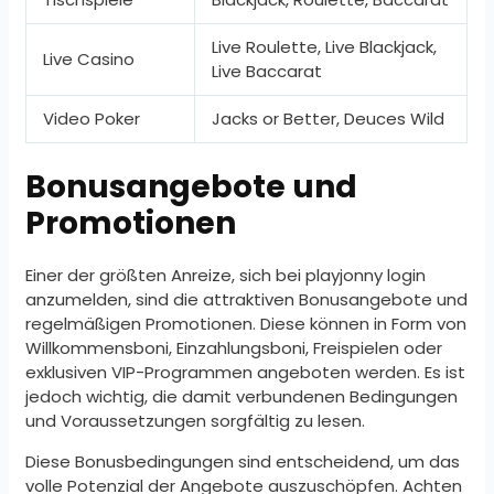
Live Roulette, Live Blackjack,
Live Casino
Live Baccarat
Video Poker
Jacks or Better, Deuces Wild
Bonusangebote und
Promotionen
Einer der größten Anreize, sich bei playjonny login
anzumelden, sind die attraktiven Bonusangebote und
regelmäßigen Promotionen. Diese können in Form von
Willkommensboni, Einzahlungsboni, Freispielen oder
exklusiven VIP-Programmen angeboten werden. Es ist
jedoch wichtig, die damit verbundenen Bedingungen
und Voraussetzungen sorgfältig zu lesen.
Diese Bonusbedingungen sind entscheidend, um das
volle Potenzial der Angebote auszuschöpfen. Achten