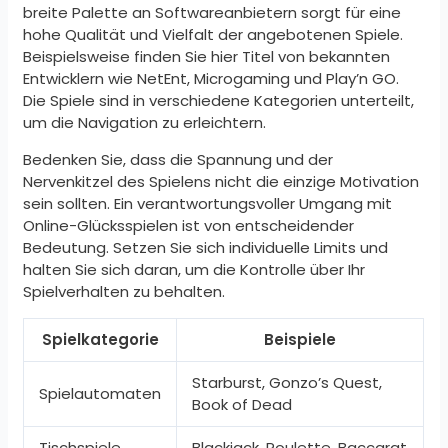
breite Palette an Softwareanbietern sorgt für eine
hohe Qualität und Vielfalt der angebotenen Spiele.
Beispielsweise finden Sie hier Titel von bekannten
Entwicklern wie NetEnt, Microgaming und Play’n GO.
Die Spiele sind in verschiedene Kategorien unterteilt,
um die Navigation zu erleichtern.
Bedenken Sie, dass die Spannung und der
Nervenkitzel des Spielens nicht die einzige Motivation
sein sollten. Ein verantwortungsvoller Umgang mit
Online-Glücksspielen ist von entscheidender
Bedeutung. Setzen Sie sich individuelle Limits und
halten Sie sich daran, um die Kontrolle über Ihr
Spielverhalten zu behalten.
Spielkategorie
Beispiele
Starburst, Gonzo’s Quest,
Spielautomaten
Book of Dead
Tischspiele
Blackjack, Roulette, Baccarat