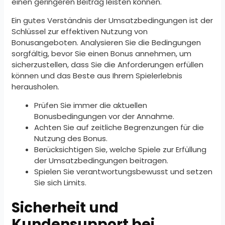
einen geringeren Beitrag leisten können.
Ein gutes Verständnis der Umsatzbedingungen ist der
Schlüssel zur effektiven Nutzung von
Bonusangeboten. Analysieren Sie die Bedingungen
sorgfältig, bevor Sie einen Bonus annehmen, um
sicherzustellen, dass Sie die Anforderungen erfüllen
können und das Beste aus Ihrem Spielerlebnis
herausholen.
Prüfen Sie immer die aktuellen
Bonusbedingungen vor der Annahme.
Achten Sie auf zeitliche Begrenzungen für die
Nutzung des Bonus.
Berücksichtigen Sie, welche Spiele zur Erfüllung
der Umsatzbedingungen beitragen.
Spielen Sie verantwortungsbewusst und setzen
Sie sich Limits.
Sicherheit und
Kundensupport bei