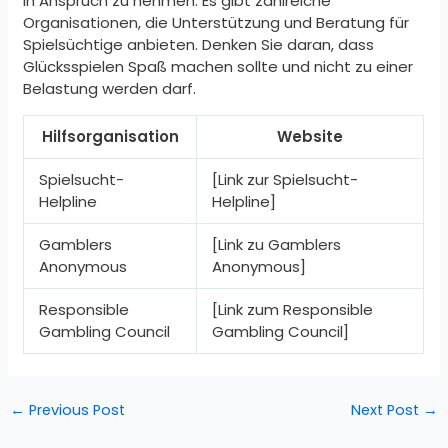
in Anspruch zu nehmen. Es gibt zahlreiche
Organisationen, die Unterstützung und Beratung für
Spielsüchtige anbieten. Denken Sie daran, dass
Glücksspielen Spaß machen sollte und nicht zu einer
Belastung werden darf.
Hilfsorganisation
Website
Spielsucht-
[Link zur Spielsucht-
Helpline
Helpline]
Gamblers
[Link zu Gamblers
Anonymous
Anonymous]
Responsible
[Link zum Responsible
Gambling Council
Gambling Council]
←
Previous Post
Next Post
→