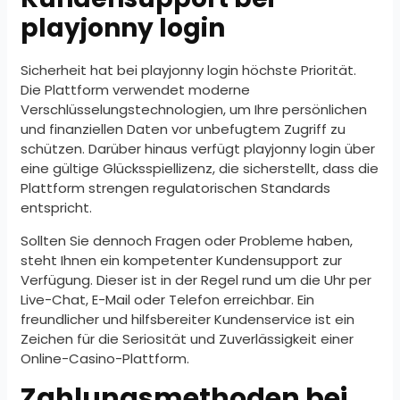
playjonny login
Sicherheit hat bei playjonny login höchste Priorität.
Die Plattform verwendet moderne
Verschlüsselungstechnologien, um Ihre persönlichen
und finanziellen Daten vor unbefugtem Zugriff zu
schützen. Darüber hinaus verfügt playjonny login über
eine gültige Glücksspiellizenz, die sicherstellt, dass die
Plattform strengen regulatorischen Standards
entspricht.
Sollten Sie dennoch Fragen oder Probleme haben,
steht Ihnen ein kompetenter Kundensupport zur
Verfügung. Dieser ist in der Regel rund um die Uhr per
Live-Chat, E-Mail oder Telefon erreichbar. Ein
freundlicher und hilfsbereiter Kundenservice ist ein
Zeichen für die Seriosität und Zuverlässigkeit einer
Online-Casino-Plattform.
Zahlungsmethoden bei