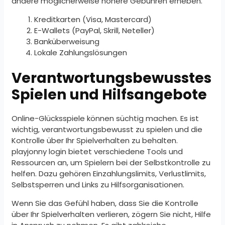
andere möglicherweise höhere Gebühren erheben.
Kreditkarten (Visa, Mastercard)
E-Wallets (PayPal, Skrill, Neteller)
Banküberweisung
Lokale Zahlungslösungen
Verantwortungsbewusstes
Spielen und Hilfsangebote
Online-Glücksspiele können süchtig machen. Es ist
wichtig, verantwortungsbewusst zu spielen und die
Kontrolle über Ihr Spielverhalten zu behalten.
playjonny login bietet verschiedene Tools und
Ressourcen an, um Spielern bei der Selbstkontrolle zu
helfen. Dazu gehören Einzahlungslimits, Verlustlimits,
Selbstsperren und Links zu Hilfsorganisationen.
Wenn Sie das Gefühl haben, dass Sie die Kontrolle
über Ihr Spielverhalten verlieren, zögern Sie nicht, Hilfe