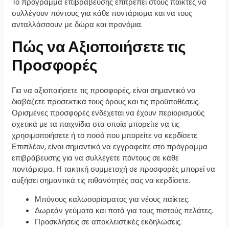
Το πρόγραμμα επιβράβευσης επιτρέπει στους παίκτες να
συλλέγουν πόντους για κάθε ποντάρισμα και να τους
ανταλλάσσουν με δώρα και προνόμια.
Πώς να Αξιοποιήσετε τις
Προσφορές
Για να αξιοποιήσετε τις προσφορές, είναι σημαντικό να
διαβάζετε προσεκτικά τους όρους και τις προϋποθέσεις.
Ορισμένες προσφορές ενδέχεται να έχουν περιορισμούς
σχετικά με τα παιχνίδια στα οποία μπορείτε να τις
χρησιμοποιήσετε ή το ποσό που μπορείτε να κερδίσετε.
Επιπλέον, είναι σημαντικό να εγγραφείτε στο πρόγραμμα
επιβράβευσης για να συλλέγετε πόντους σε κάθε
ποντάρισμα. Η τακτική συμμετοχή σε προσφορές μπορεί να
αυξήσει σημαντικά τις πιθανότητές σας να κερδίσετε.
Μπόνους καλωσορίσματος για νέους παίκτες.
Δωρεάν γεύματα και ποτά για τους πιστούς πελάτες.
Προσκλήσεις σε αποκλειστικές εκδηλώσεις.