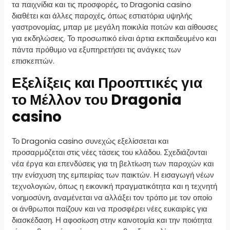
τα παιχνίδια και τις προσφορές, το Dragonia casino
διαθέτει και άλλες παροχές, όπως εστιατόρια υψηλής
γαστρονομίας, μπαρ με μεγάλη ποικιλία ποτών και αίθουσες
για εκδηλώσεις. Το προσωπικό είναι άρτια εκπαιδευμένο και
πάντα πρόθυμο να εξυπηρετήσει τις ανάγκες των
επισκεπτών.
Εξελίξεις και Προοπτικές για
το Μέλλον του Dragonia
casino
Το Dragonia casino συνεχώς εξελίσσεται και
προσαρμόζεται στις νέες τάσεις του κλάδου. Σχεδιάζονται
νέα έργα και επενδύσεις για τη βελτίωση των παροχών και
την ενίσχυση της εμπειρίας των παικτών. Η εισαγωγή νέων
τεχνολογιών, όπως η εικονική πραγματικότητα και η τεχνητή
νοημοσύνη, αναμένεται να αλλάξει τον τρόπο με τον οποίο
οι άνθρωποι παίζουν και να προσφέρει νέες ευκαιρίες για
διασκέδαση. Η αφοσίωση στην καινοτομία και την ποιότητα