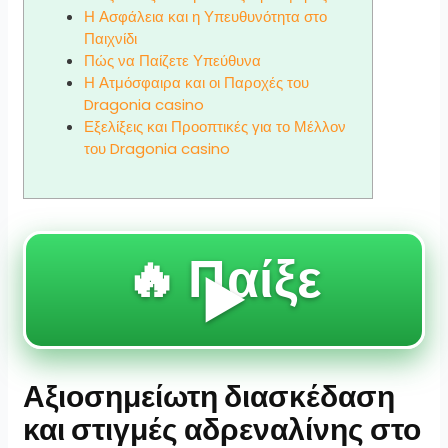
Η Ασφάλεια και η Υπευθυνότητα στο
Παιχνίδι
Πώς να Παίζετε Υπεύθυνα
Η Ατμόσφαιρα και οι Παροχές του
Dragonia casino
Εξελίξεις και Προοπτικές για το Μέλλον
του Dragonia casino
🔥 Παίξε
▶️
Αξιοσημείωτη διασκέδαση
και στιγμές αδρεναλίνης στο