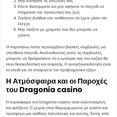
Μην κυνηγάτε τις απώλειες σας.
Κάντε διαλείμματα και μην αφήνετε το παιχνίδι να
επηρεάσει την προσωπική σας ζωή.
Ζητήστε βοήθεια εάν αισθάνεστε ότι έχετε χάσει τον
έλεγχο.
Μην παίζετε με χρήματα που δεν μπορείτε να
χάσετε.
Η παραπάνω λίστα περιλαμβάνει βασικές συμβουλές για
υπεύθυνο παιχνίδι. Ακολουθώντας αυτές τις συμβουλές,
μπορείτε να διασφαλίσετε ότι η εμπειρία σας στο καζίνο θα
είναι διασκεδαστική και ασφαλής. Η αυτοεξουσιοδότηση είναι
το κλειδί για να αποφύγετε τον προβληματικό τζόγο.
Η Ατμόσφαιρα και οι Παροχές
του Dragonia casino
Η ατμόσφαιρα στο Dragonia casino είναι εκλεπτυσμένη
και φιλόξενη. Ο χώρος είναι διαμορφωμένος με γούστο και
προσφέρει μια αίσθηση πολυτέλειας και άνεσης. Εκτός από