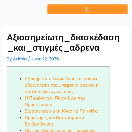
Skip
to
content
Αξιοσημείωτη_διασκέδαση
_και_στιγμές_αδρενα
By
Admin
/
June 12, 2026
Αξιοσημείωτη διασκέδαση και στιγμές
αδρεναλίνης στο Dragonia casino, η
απόλυτη ψυχαγωγία σας
Η Ποικιλία των Παιχνιδιών που
Προσφέρονται
Στρατηγικές για τα Κλασικά Παιχνίδια
Προσφορές και Προγράμματα
Επιβράβευσης
Πώς να Αξιοποιήσετε τις Προσφορές