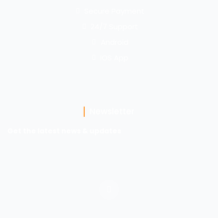
Secure Payment
24/7 Support
Android
IOS App
Newsletter
Get the latest news & updates
I
n
s
t
a