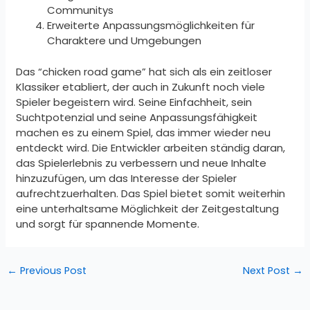
Communitys
Erweiterte Anpassungsmöglichkeiten für
Charaktere und Umgebungen
Das “chicken road game” hat sich als ein zeitloser
Klassiker etabliert, der auch in Zukunft noch viele
Spieler begeistern wird. Seine Einfachheit, sein
Suchtpotenzial und seine Anpassungsfähigkeit
machen es zu einem Spiel, das immer wieder neu
entdeckt wird. Die Entwickler arbeiten ständig daran,
das Spielerlebnis zu verbessern und neue Inhalte
hinzuzufügen, um das Interesse der Spieler
aufrechtzuerhalten. Das Spiel bietet somit weiterhin
eine unterhaltsame Möglichkeit der Zeitgestaltung
und sorgt für spannende Momente.
←
Previous Post
Next Post
→