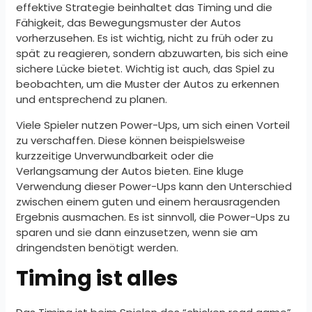
effektive Strategie beinhaltet das Timing und die
Fähigkeit, das Bewegungsmuster der Autos
vorherzusehen. Es ist wichtig, nicht zu früh oder zu
spät zu reagieren, sondern abzuwarten, bis sich eine
sichere Lücke bietet. Wichtig ist auch, das Spiel zu
beobachten, um die Muster der Autos zu erkennen
und entsprechend zu planen.
Viele Spieler nutzen Power-Ups, um sich einen Vorteil
zu verschaffen. Diese können beispielsweise
kurzzeitige Unverwundbarkeit oder die
Verlangsamung der Autos bieten. Eine kluge
Verwendung dieser Power-Ups kann den Unterschied
zwischen einem guten und einem herausragenden
Ergebnis ausmachen. Es ist sinnvoll, die Power-Ups zu
sparen und sie dann einzusetzen, wenn sie am
dringendsten benötigt werden.
Timing ist alles