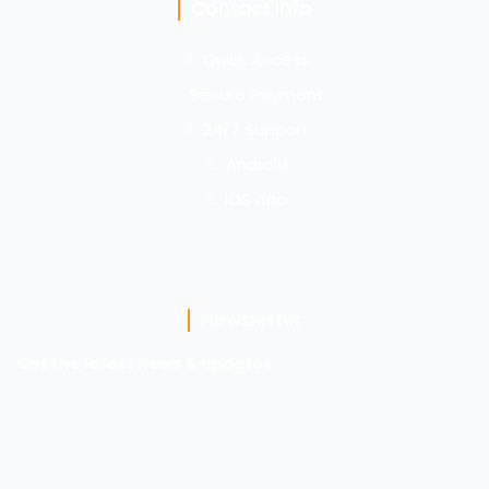
Contact Info
Quick Access
Secure Payment
24/7 Support
Android
IOS App
Newsletter
Get the latest news & updates
I