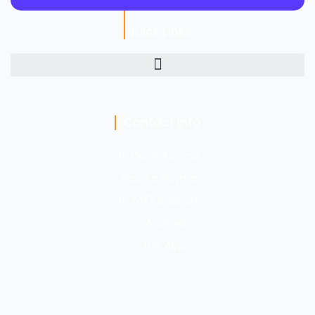
Quick Links
Contact Info
Quick Access
Secure Payment
24/7 Support
Android
IOS App