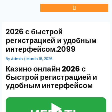
Skip
to
content
2026 с быстрой
регистрацией и удобным
интерфейсом.2099
By
Admin
/
March 16, 2026
Казино онлайн 2026 с
быстрой регистрацией и
удобным интерфейсом
▶️