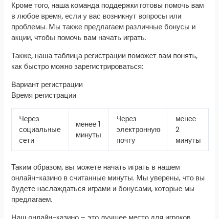
Кроме того, наша команда поддержки готовы помочь вам
в любое время, если у вас возникнут вопросы или
проблемы. Мы также предлагаем различные бонусы и
акции, чтобы помочь вам начать играть.
Также, наша таблица регистрации поможет вам понять,
как быстро можно зарегистрироваться:
Вариант регистрации
Время регистрации
Через
Через
менее
менее 1
социальные
электронную
2
минуты
сети
почту
минуты
Таким образом, вы можете начать играть в нашем
онлайн-казино в считанные минуты. Мы уверены, что вы
будете наслаждаться играми и бонусами, которые мы
предлагаем.
Наш онлайн-казино – это лучшее место для игроков,