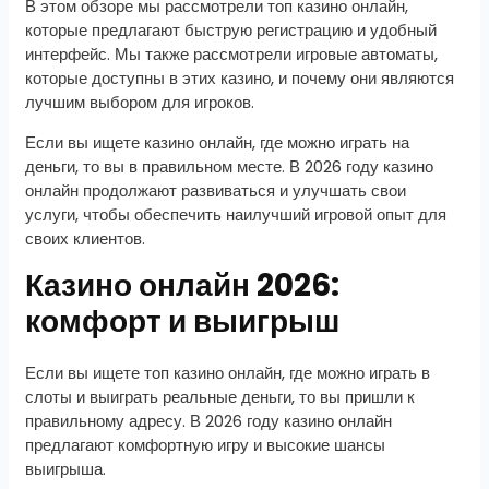
В этом обзоре мы рассмотрели топ казино онлайн,
которые предлагают быструю регистрацию и удобный
интерфейс. Мы также рассмотрели игровые автоматы,
которые доступны в этих казино, и почему они являются
лучшим выбором для игроков.
Если вы ищете казино онлайн, где можно играть на
деньги, то вы в правильном месте. В 2026 году казино
онлайн продолжают развиваться и улучшать свои
услуги, чтобы обеспечить наилучший игровой опыт для
своих клиентов.
Казино онлайн 2026:
комфорт и выигрыш
Если вы ищете топ казино онлайн, где можно играть в
слоты и выиграть реальные деньги, то вы пришли к
правильному адресу. В 2026 году казино онлайн
предлагают комфортную игру и высокие шансы
выигрыша.