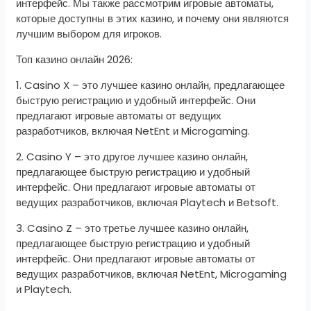
интерфейс. Мы также рассмотрим игровые автоматы,
которые доступны в этих казино, и почему они являются
лучшим выбором для игроков.
Топ казино онлайн 2026:
1. Casino X – это лучшее казино онлайн, предлагающее
быструю регистрацию и удобный интерфейс. Они
предлагают игровые автоматы от ведущих
разработчиков, включая NetEnt и Microgaming.
2. Casino Y – это другое лучшее казино онлайн,
предлагающее быструю регистрацию и удобный
интерфейс. Они предлагают игровые автоматы от
ведущих разработчиков, включая Playtech и Betsoft.
3. Casino Z – это третье лучшее казино онлайн,
предлагающее быструю регистрацию и удобный
интерфейс. Они предлагают игровые автоматы от
ведущих разработчиков, включая NetEnt, Microgaming
и Playtech.