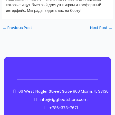
которые ищут быстрый доступ к играм и комфортный
интерфейс. Мы рады видеть вас на борту!
←
Previous Post
Next Post
→
66 West Flagler Street Suite 900 Miami, FL 33130
info@riggfleetshare.com
+786-373-7671